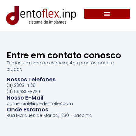
CIRURGIA GUIADA
Entre em contato conosco
Temos um time de especialistas prontos para te
ajudar.
Nossos Telefones
(11) 2083-4130
(11) 99589-8239
Nosso E-Mail
comercial@inp-dentoflex.com
Onde Estamos
Rua Marquês de Maricá, 1230 - Sacomã